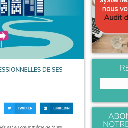
nous vo
Audit
R
SSIONNELLES DE SES
TWITTER
LINKEDIN
ABO
NOTR
riés est au cœur même de toute