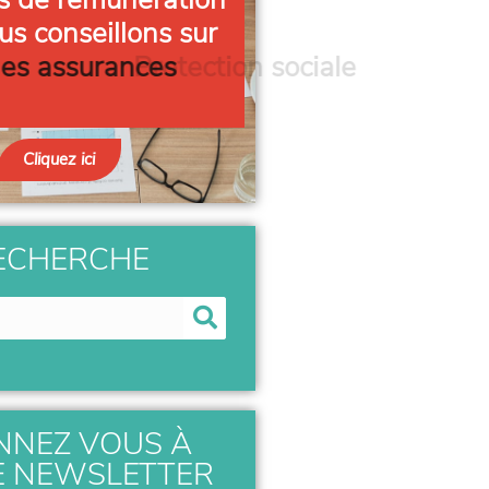
us conseillons sur
 des assurances
Cliquez ici
ECHERCHE
NNEZ VOUS À
E NEWSLETTER